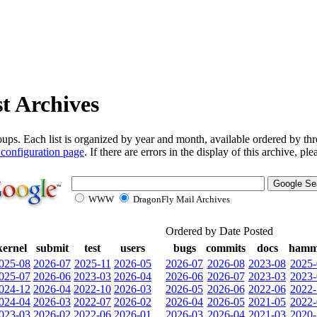
t Archives
ps. Each list is organized by year and month, available ordered by thr
s configuration page
. If there are errors in the display of this archive, pl
WWW
DragonFly Mail Archives
Ordered by Date Posted
kernel
submit
test
users
bugs
commits
docs
hamm
025-08
2026-07
2025-11
2026-05
2026-07
2026-08
2023-08
2025-
025-07
2026-06
2023-03
2026-04
2026-06
2026-07
2023-03
2023-
024-12
2026-04
2022-10
2026-03
2026-05
2026-06
2022-06
2022-
024-04
2026-03
2022-07
2026-02
2026-04
2026-05
2021-05
2022-
023-03
2026-02
2022-06
2026-01
2026-03
2026-04
2021-03
2020-