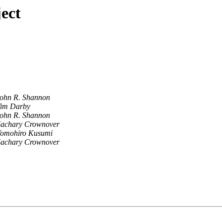
ect
ohn R. Shannon
im Darby
ohn R. Shannon
achary Crownover
omohiro Kusumi
achary Crownover